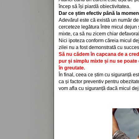
încep să își piardă obiectivitatea.
Dar ce știm efectiv până la momen
Adevărul este că există un număr de
cerceteze legătura între micul dejun ș
mixte, ca să nu zicem chiar defavorab
Nici ipoteza conform căreia micul de
zilei nu a fost demonstrată cu succes 
Să nu cădem în capcana de a crede 
pur și simplu mixte și nu se poate 
în greutate.
În final, ceea ce știm cu siguranță e
ca și factor preventiv pentru obezita
vom afla cu siguranță dacă micul deju