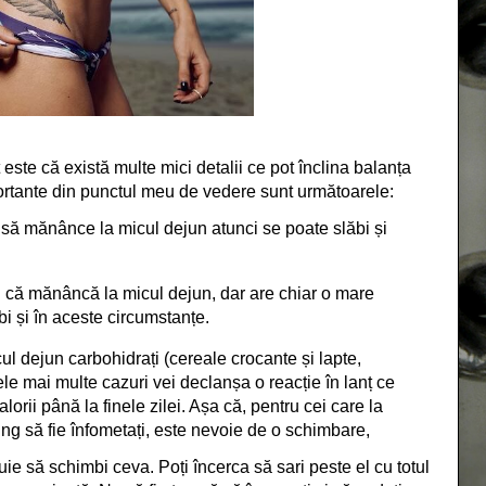
ste că există multe mici detalii ce pot înclina balanța
portante din punctul meu de vedere sunt următoarele:
să mănânce la micul dejun atunci se poate slăbi și
 că mănâncă la micul dejun, dar are chiar o mare
i și în aceste circumstanțe.
l dejun carbohidrați (cereale crocante și lapte,
ele mai multe cazuri vei declanșa o reacție în lanț ce
lorii până la finele zilei. Așa că, pentru cei care la
ng să fie înfometați, este nevoie de o schimbare,
uie să schimbi ceva. Poți încerca să sari peste el cu totul