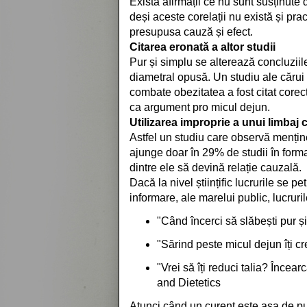
Există afirmații ce nu sunt susținute 
deși aceste corelații nu există și prac
presupusa cauză și efect.
Citarea eronată a altor studii
Pur și simplu se alterează concluziile 
diametral opusă. Un studiu ale cărui 
combate obezitatea a fost citat corec
ca argument pro micul dejun.
Utilizarea improprie a unui limbaj c
Astfel un studiu care observă mențin
ajunge doar în 29% de studii în form
dintre ele să devină relație cauzală.
Dacă la nivel științific lucrurile se 
informare, ale marelui public, lucruri
"Când încerci să slăbești pur ș
"Sărind peste micul dejun îți cr
"Vrei să îți reduci talia? Înce
and Dietetics
Atunci când un curent este așa de put