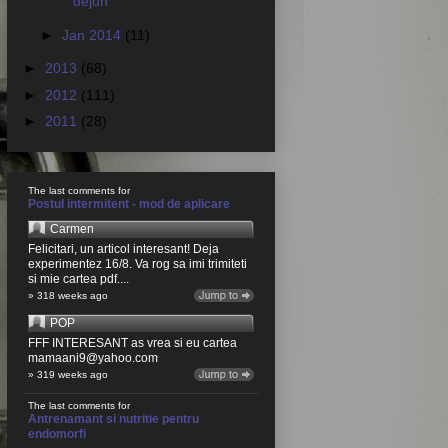
dejun
►
Jan 2014
(11)
►
2013
(68)
►
2012
(111)
►
2011
(28)
The last comments for
Postul intermitent - mod de aplicare
Carmen
Felicitari, un articol interesant! Deja
experimentez 16/8. Va rog sa imi trimiteti
si mie cartea pdf....
» 318 weeks ago
POP
FFF INTERESANT as vrea si eu cartea
mamaani9@yahoo.com
» 319 weeks ago
The last comments for
Antrenamant si nutritie pentru
endomorfi