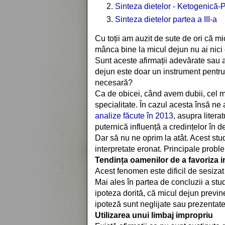
Sinteza dietelor - Ketogenică-
Sinteza dietelor partea a III-a
Cu toții am auzit de sute de ori că m
mânca bine la micul dejun nu ai nici 
Sunt aceste afirmații adevărate sau a
dejun este doar un instrument pentru a
necesară?
Ca de obicei, când avem dubii, cel m
specialitate. În cazul acesta însă n
analize făcute în 2013
, asupra litera
puternică influență a credințelor în de
Dar să nu ne oprim la atât. Acest stu
interpretate eronat. Principale probl
Tendința oamenilor de a favoriza in
Acest fenomen este dificil de sesizat
Mai ales în partea de concluzii a stud
ipoteza dorită, că micul dejun previn
ipoteză sunt neglijate sau prezentate
Utilizarea unui limbaj impropriu