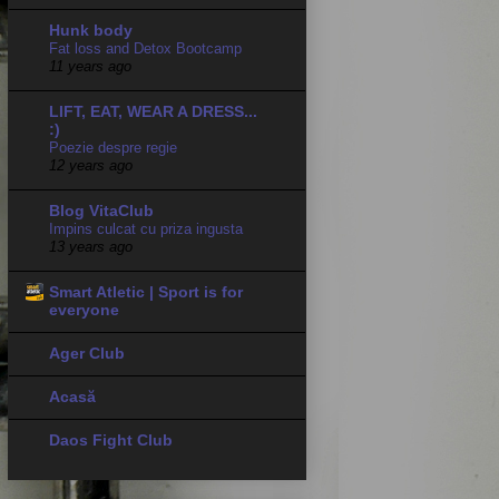
Hunk body
Fat loss and Detox Bootcamp
11 years ago
LIFT, EAT, WEAR A DRESS...
:)
Poezie despre regie
12 years ago
Blog VitaClub
Impins culcat cu priza ingusta
13 years ago
Smart Atletic | Sport is for
everyone
Ager Club
Acasă
Daos Fight Club