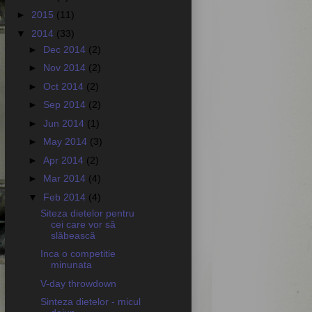
►
2015
(11)
▼
2014
(33)
►
Dec 2014
(2)
►
Nov 2014
(2)
►
Oct 2014
(2)
►
Sep 2014
(2)
►
Jun 2014
(1)
►
May 2014
(3)
►
Apr 2014
(2)
►
Mar 2014
(4)
▼
Feb 2014
(4)
Siteza dietelor pentru
cei care vor să
slăbească
Inca o competitie
minunata
V-day throwdown
Sinteza dietelor - micul