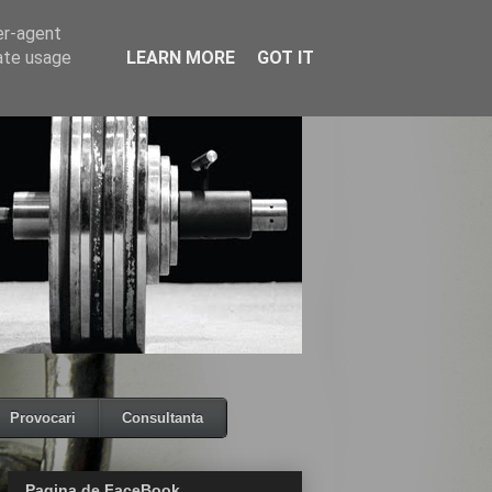
er-agent
rate usage
LEARN MORE
GOT IT
Provocari
Consultanta
Pagina de FaceBook