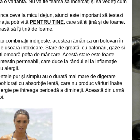
ta o variantă. Nu vă fie teamă să încercați și să vedeți cum
ca ceva la micul dejun, atunci este important să testezi
ația potrivită
PENTRU TINE
, care să îți țină și de foame.
să să îți țină de foame.
u combinații indigeste, acestea rămân ca un bolovan în
de ușoară intoxicare. Stare de greață, cu balonări, gaze și
 îți omoară pofta de mâncare. Acestă stare este foarte
intestin permeabil, care duce la rândul ei la inflamație
u alergii.
entele pur și simplu au o durată mai mare de digerare
bohidrați cu absorbție lentă, care nu produc vârfuri înalte
nergie pe întreaga perioadă a dimineții. Această din urmă
oi.