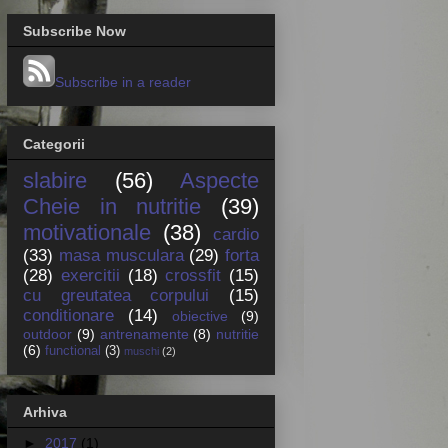
Subscribe Now
Subscribe in a reader
Categorii
slabire
(56)
Aspecte
Cheie in nutritie
(39)
motivationale
(38)
cardio
(33)
masa musculara
(29)
forta
(28)
exercitii
(18)
crossfit
(15)
cu greutatea corpului
(15)
conditionare
(14)
obiective
(9)
outdoor
(9)
antrenamente
(8)
nutritie
(6)
functional
(3)
muschi
(2)
Arhiva
►
2017
(1)