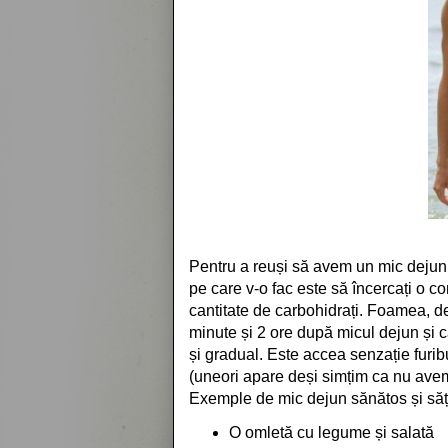
Pentru a reuși să avem un mic dejun
pe care v-o fac este să încercați o c
cantitate de carbohidrați. Foamea, de
minute și 2 ore după micul dejun și 
și gradual. Este accea senzație furi
(uneori apare deși simțim ca nu ave
Exemple de mic dejun sănătos și săț
O omletă cu legume și salată