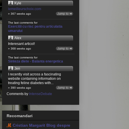
Kyle
lemeilleurschoix.com
» 367 weeks ago
The last comments for
Exercitii cu risc pentru articulatia
umarului
Alex
Interesant articol!
» 368 weeks ago
The last comments for
Sinteza diete - Balanta energetica
Jen
I recently visit across a fascinating
website containing information on
treating feline diabetes with...
» 390 weeks ago
Comments by
IntenseDebate
Recomandari
Cristian Margarit Blog despre