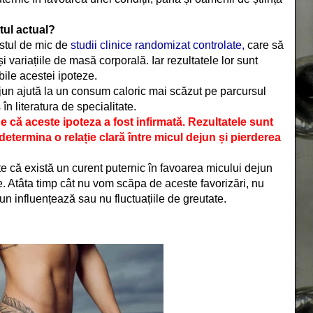
tul actual?
stul de mic de
studii clinice randomizat controlate,
care să
i variațiile de masă corporală. Iar rezultatele lor sunt
ile acestei ipoteze.
jun ajută la un consum caloric mai scăzut pe parcursul
în literatura de specialitate.
că aceste ipoteza a fost infirmată. Rezultatele sunt
determina o relație clară între micul dejun și pierderea
ste că există un curent puternic în favoarea micului dejun
te. Atâta timp cât nu vom scăpa de aceste favorizări, nu
n influențează sau nu fluctuațiile de greutate.