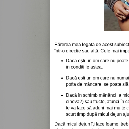
Părerea mea legată de acest subiect e
într-o direcție sau altă. Cele mai im
Dacă ești un om care nu poate 
în condițiile astea.
Dacă ești un om care nu numai
pofta de mâncare, se poate slăb
Dacă în schimb mănânci la micu
cineva?) sau fructe, atunci în c
te va face să aduni mai multe ca
scurt timp după micul dejun aju
Dacă micul dejun îți face foame, treb