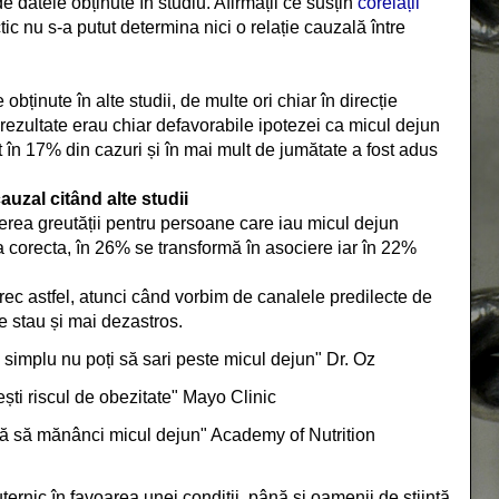
de datele obținute în studiu. Afirmații ce susțin
corelații
tic nu s-a putut determina nici o relație cauzală între
obținute în alte studii, de multe ori chiar în direcție
rezultate erau chiar defavorabile ipotezei ca micul dejun
t în 17% din cazuri și în mai mult de jumătate a fost adus
auzal citând alte studii
erea greutății pentru persoane care iau micul dejun
a corecta, în 26% se transformă în asociere iar în 22%
petrec astfel, atunci când vorbim de canalele predilecte de
le stau și mai dezastros.
i simplu nu poți să sari peste micul dejun" Dr. Oz
ești riscul de obezitate" Mayo Clinic
arcă să mănânci micul dejun" Academy of Nutrition
ernic în favoarea unei condiții, până și oamenii de știință