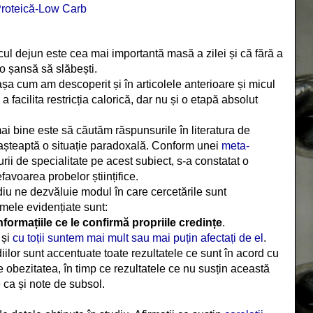
Proteică-Low Carb
icul dejun este cea mai importantă masă a zilei și că fără a
o șansă să slăbești.
șa cum am descoperit și în articolele anterioare și micul
 facilita restricția calorică, dar nu și o etapă absolut
ai bine este să căutăm răspunsurile în literatura de
e așteaptă o situație paradoxală. Conform unei
meta-
turii de specialitate pe acest subiect, s-a constatat o
favoarea probelor științifice.
diu ne dezvăluie modul în care cercetările sunt
emele evidențiate sunt:
formațiile ce le confirmă propriile credințe
.
 și
cu toții suntem mai mult sau mai puțin afectați de el
.
iilor sunt accentuate toate rezultatele ce sunt în acord cu
e obezitatea, în timp ce rezultatele ce nu susțin această
 ca și note de subsol.