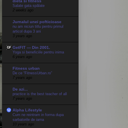
dieta si fitness
Salate gata spălate
2 weeks ago
Jurnalul unei pofticioase
nu am niciun titlu pentru primul
articol dupa 3 ani
3 years ago
GetFIT — Din 2001.
Yoga si beneficiile pentru inima
6 years ago
Fitness urban
De ce “FitnessUrban.ro”
7 years ago
De azi...
practice is the best teacher of all
7 years ago
Alpha Lifestyle
Cum ne reintram in forma dupa
sarbatorile de iarna
10 years ago