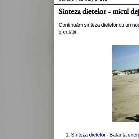
Sinteza dietelor - micul de
Continuăm sinteza dietelor cu un nou 
greutății.
Sinteza dietelor - Balanta ener