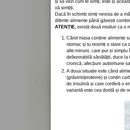
și să vezi cum te simți, este și aceas
vă simțiți.
Dacă în schimb simți nevoia de a mân
diferite alimente până găsești combin
ATENȚIE,
există două moduri ca o ma
Când masa conține alimente sa
stomac și tu resimți o stare ca 
alte minuni, care pur și simplu
defavorabilă sănătății, duce la 
cronică, afecțiuni autoimune sa
A doua situație este când alim
(grăsimi/proteine) și conțin car
de insulină și care conferă o e
variantă este cea dorită și de n