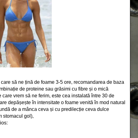
 care să ne țină de foame 3-5 ore, recomandarea de baza
ombinație de proteine sau grăsimi cu fibre și o mică
 care vrem să ne ferim, este cea instalată între 30 de
care depășește în intensitate o foame venită în mod natural
bundă de a mânca ceva și cu predilecție ceva dulce
m stomacul gol),
ios: