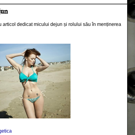
jun
articol dedicat micului dejun și rolului său în menținerea
getica