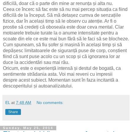
dificilă, doar că o parte din mine ar renunța și alta nu.
Ceea ce încerc să fac este să nu mai percep situația ca fiind
dificilă de la început. Să mă detașez cumva de senzațiile
fizice, dar în același timp să le observ cu atenție. Ar fi o
prostie să credeți că oboseala este doar ceva mental. Clar
motoarele trebuie turate la o anume intensitate pentru a
scoate din ele ce este mai bun fără să le faci să se blocheze.
Cum spuneam, să fiu șofer și mașină în același timp și să
depășesc limitatoarele de siguranță puse de corp, conștient
fiind că sunt puse acolo cu un scop și că ignorarea lor ar
duce la accidentări sau mai rău.
Oricum, este o experiență intensă și destul de bogată, ca
sentimente strădania asta. Voi mai reveni cu impresii
despre acest subiect. Momentan sunt în faza incitantă a
descoperitului și autoanalizatului.
EL
at
7:48 AM
No comments:
Share
Sunday, May 25, 2014