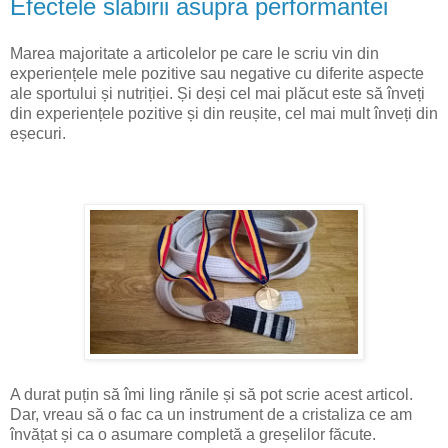
Efectele slabirii asupra performantei
Marea majoritate a articolelor pe care le scriu vin din
experiențele mele pozitive sau negative cu diferite aspecte
ale sportului și nutriției. Și deși cel mai plăcut este să înveți
din experiențele pozitive și din reușite, cel mai mult înveți din
eșecuri.
A durat puțin să îmi ling rănile și să pot scrie acest articol.
Dar, vreau să o fac ca un instrument de a cristaliza ce am
învățat și ca o asumare completă a greșelilor făcute.