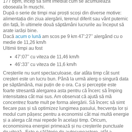
177 bpm, încep să simt imediat cum se acumulează
oboseala în mușchi.
După o serie de timpi mai proști scoși din diverse motive:
alimentația din ziua alergării, terenul diferit sau vânt puternic
din față, în ultimele două săptămâni lucrurile au început să
arate iarăși bine.
Dacă
acum o lună
am scos pe 9 km 47':27'' alergând cu o
medie de 11,26 km/h
Ultimii timpi au fost
47':07'' cu viteza de 11,46 km/h
46':33'' cu viteza de 11,6 km/h
Creșterile nu sunt spectaculoase, dar atâta timp cât sunt
creșteri este un lucru bun. Până la urmă alerg o singură data
pe săptămână, mai puțin de o ora. Ca și percepție este
foarte stresantă alergarea asta pentru că încerc să împing
intensitatea cât mai sus. Am observat că ajută să mă
concentrez foarte mult pe forma alergării. Să încerc să simt
fiecare pas și să optimizez lungimea pasului, frecvența lor și
modul cum pășesc pentru a economisi cât mai multă energie
și a alerga cât mai repede în același timp. Oricum,
economisirea energiei primează și nu creșterile punctuale
de viteză . Este o călătorie de autocunoaștere, atât a