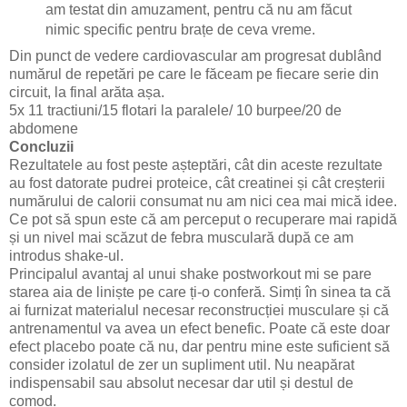
am testat din amuzament, pentru că nu am făcut
nimic specific pentru brațe de ceva vreme.
Din punct de vedere cardiovascular am progresat dublând
numărul de repetări pe care le făceam pe fiecare serie din
circuit, la final arăta așa.
5x 11 tractiuni/15 flotari la paralele/ 10 burpee/20 de
abdomene
Concluzii
Rezultatele au fost peste așteptări, cât din aceste rezultate
au fost datorate pudrei proteice, cât creatinei și cât creșterii
numărului de calorii consumat nu am nici cea mai mică idee.
Ce pot să spun este că am perceput o recuperare mai rapidă
și un nivel mai scăzut de febra musculară după ce am
introdus shake-ul.
Principalul avantaj al unui shake postworkout mi se pare
starea aia de liniște pe care ți-o conferă. Simți în sinea ta că
ai furnizat materialul necesar reconstrucției musculare și că
antrenamentul va avea un efect benefic. Poate că este doar
efect placebo poate că nu, dar pentru mine este suficient să
consider izolatul de zer un supliment util. Nu neapărat
indispensabil sau absolut necesar dar util și destul de
comod.