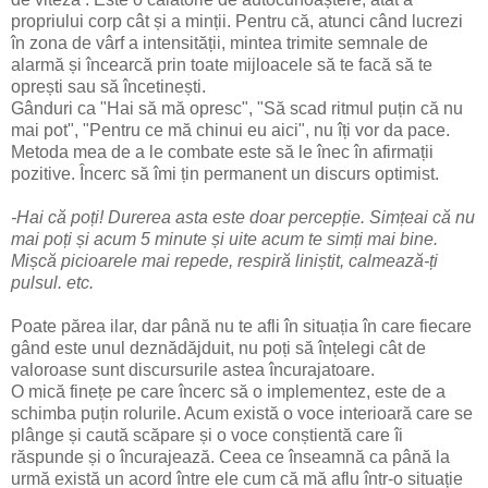
propriului corp cât și a minții. Pentru că, atunci când lucrezi
în zona de vârf a intensității, mintea trimite semnale de
alarmă și încearcă prin toate mijloacele să te facă să te
oprești sau să încetinești.
Gânduri ca "Hai să mă opresc", "Să scad ritmul puțin că nu
mai pot", "Pentru ce mă chinui eu aici", nu îți vor da pace.
Metoda mea de a le combate este să le înec în afirmații
pozitive. Încerc să îmi țin permanent un discurs optimist.
-Hai că poți! Durerea asta este doar percepție. Simțeai că nu
mai poți și acum 5 minute și uite acum te simți mai bine.
Mișcă picioarele mai repede, respiră liniștit, calmează-ți
pulsul. etc.
Poate părea ilar, dar până nu te afli în situația în care fiecare
gând este unul deznădăjduit, nu poți să înțelegi cât de
valoroase sunt discursurile astea încurajatoare.
O mică finețe pe care încerc să o implementez, este de a
schimba puțin rolurile. Acum există o voce interioară care se
plânge și caută scăpare și o voce conștientă care îi
răspunde și o încurajează. Ceea ce înseamnă ca până la
urmă există un acord între ele cum că mă aflu într-o situație