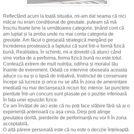
Reflectând acum la toată situația, mi-am dat seama că nici
măcar nu eram condiționat de greutate, puteam să mă
înscriu foarte bine la următoarea categorie, ținând cont că
am luptat și la proba unde nu mai conta categoria de
greutate. Am făcut o greșeală strategică mergând pe
încrederea prostească a faptului că sunt într-o formă fizică
bună. Realitatea, în schimb, mi-a dovedit că atunci când
vine vorba de a performa, forma fizică bună nu este totul.
Contează extrem de mult nutriția, odihna și moralul tău
înainte de eveniment. Odată ce intervine oboseala aceasta
aduce cu ea și o lipsă de inițiativă. Instinctul de conservare
începe să lucreze și orice nu se află în zona de amenințare
imediată nu mai declanșează niciun foc interior. Iar punctele
pierdute într-un concurs sunt plasate pe o poziție inferioară
în fața unei epuizări fizice.
Ce am învățat de aici este că nu poți face slăbire fără să ai o
experiență anterioară cu așa ceva. Deși poți atinge
greutatea dorită, pierderile de performanță nu vor fi în zona
acceptabilă.
O altă părere personală este că nu este o decizie înțeleaptă