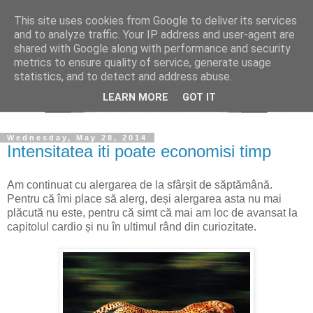
This site uses cookies from Google to deliver its services
and to analyze traffic. Your IP address and user-agent are
shared with Google along with performance and security
metrics to ensure quality of service, generate usage
statistics, and to detect and address abuse.
LEARN MORE
GOT IT
Wednesday, May 28, 2014
Intensitatea iti poate economisi timp
Am continuat cu alergarea de la sfârșit de săptămână.
Pentru că îmi place să alerg, deși alergarea asta nu mai
plăcută nu este, pentru că simt că mai am loc de avansat la
capitolul cardio și nu în ultimul rând din curiozitate.