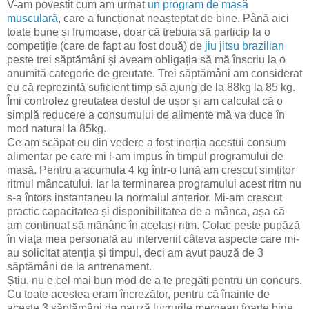
V-am povestit cum am urmat
un program de masă
musculară
, care a funcționat neașteptat de bine. Până aici
toate bune și frumoase, doar că trebuia să particip la o
competiție (care de fapt au fost două) de
jiu jitsu brazilian
peste trei săptămâni și aveam obligația să mă înscriu la o
anumită categorie de greutate. Trei săptămâni am considerat
eu că reprezintă suficient timp să ajung de la 88kg la 85 kg.
Îmi controlez greutatea destul de ușor și am calculat că o
simplă reducere a consumului de alimente mă va duce în
mod natural la 85kg.
Ce am scăpat eu din vedere a fost inerția acestui consum
alimentar pe care mi l-am impus în timpul programului de
masă. Pentru a acumula 4 kg într-o lună am crescut simțitor
ritmul mâncatului. Iar la terminarea programului acest ritm nu
s-a întors instantaneu la normalul anterior. Mi-am crescut
practic capacitatea și disponibilitatea de a mânca, așa că
am continuat să mănânc în același ritm. Colac peste pupăză
în viața mea personală au intervenit câteva aspecte care mi-
au solicitat atenția și timpul, deci am avut pauză de 3
săptămâni de la antrenament.
Știu, nu e cel mai bun mod de a te pregăti pentru un concurs.
Cu toate acestea eram încrezător, pentru că înainte de
aceste 3 săptămâni de pauză lucrurile mergeau foarte bine.