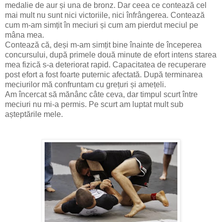
medalie de aur și una de bronz. Dar ceea ce contează cel
mai mult nu sunt nici victoriile, nici înfrângerea. Contează
cum m-am simțit în meciuri și cum am pierdut meciul pe
mâna mea.
Contează că, deși m-am simțit bine înainte de începerea
concursului, după primele două minute de efort intens starea
mea fizică s-a deteriorat rapid. Capacitatea de recuperare
post efort a fost foarte puternic afectată. După terminarea
meciurilor mă confruntam cu grețuri și amețeli.
Am încercat să mănânc câte ceva, dar timpul scurt între
meciuri nu mi-a permis. Pe scurt am luptat mult sub
așteptările mele.