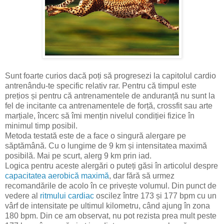
Sunt foarte curios dacă poți să progresezi la capitolul cardio
antrenându-te specific relativ rar. Pentru că timpul este
prețios și pentru că antrenamentele de anduranță nu sunt la
fel de incitante ca antrenamentele de forță, crossfit sau arte
marțiale, încerc să îmi mențin nivelul condiției fizice în
minimul timp posibil.
Metoda testată este de a face o singură alergare pe
săptămână. Cu o lungime de 9 km și intensitatea maximă
posibilă. Mai pe scurt, alerg 9 km prin iad.
Logica pentru aceste alergări o puteți găsi în articolul despre
capacitatea aerobică maximă
, dar fără să urmez
recomandările de acolo în ce privește volumul. Din punct de
vedere al
ritmului cardiac
oscilez între 173 și 177 bpm cu un
vârf de intensitate pe ultimul kilometru, când ajung în zona
180 bpm. Din ce am observat, nu pot rezista prea mult peste