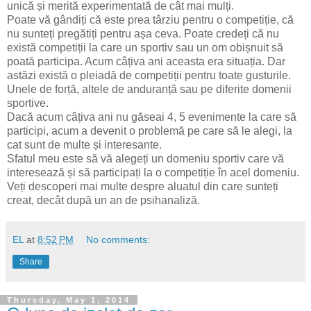
unică și merită experimentată de cât mai mulți.
Poate vă gândiți că este prea târziu pentru o competiție, că
nu sunteți pregătiți pentru așa ceva. Poate credeți că nu
există competiții la care un sportiv sau un om obișnuit să
poată participa. Acum câțiva ani aceasta era situația. Dar
astăzi există o pleiadă de competiții pentru toate gusturile.
Unele de forță, altele de anduranță sau pe diferite domenii
sportive.
Dacă acum câțiva ani nu găseai 4, 5 evenimente la care să
participi, acum a devenit o problemă pe care să le alegi, la
cat sunt de multe și interesante.
Sfatul meu este să vă alegeți un domeniu sportiv care vă
interesează și să participați la o competiție în acel domeniu.
Veți descoperi mai multe despre aluatul din care sunteți
creat, decât după un an de psihanaliză.
EL
at
8:52 PM
No comments:
Share
Thursday, May 1, 2014