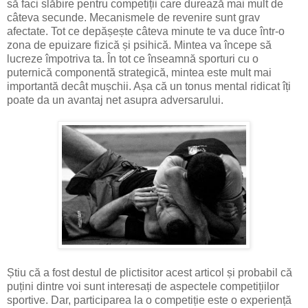
să faci slăbire pentru competiții care durează mai mult de
câteva secunde. Mecanismele de revenire sunt grav
afectate. Tot ce depășește câteva minute te va duce într-o
zona de epuizare fizică și psihică. Mintea va începe să
lucreze împotriva ta. În tot ce înseamnă sporturi cu o
puternică componentă strategică, mintea este mult mai
importantă decât mușchii. Așa că un tonus mental ridicat îți
poate da un avantaj net asupra adversarului.
Știu că a fost destul de plictisitor acest articol și probabil că
puțini dintre voi sunt interesați de aspectele competițiilor
sportive. Dar, participarea la o competiție este o experiență