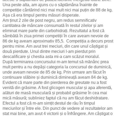
Una peste alta, am ajuns cu o săptămâna înainte de
competiție cântărind nici mai mult nici mai puțin de 88 de kg.
Așa că era timpul pentru măsuri disperate.
Am ținut 2 zile de post negru, am redus semnificativ
cantitatea de mâncare consumată în restul zilelor și am
eliminat mare parte din carbohidrați. Rezultatul a fost că
sâmbătă în ziua primei competiții în care aveam nevoie de
86 de kg aveam aproximativ 85,5. Competiția a decurs prost
pentru mine. Am avut trei meciuri, din care unul câștigat și
două pierdute. Unul dintre meciuri l-am pierdut prin
descalificare și chestia asta mi-a cam scăzut moralul.
După terminarea concursului m-am temut să mănânc prea
mult pentru a nu depăși categoria la concursul de duminică,
unde aveam nevoie de 85 de kg. Prin urmare am făcut în
continuare slăbire și duminică dimineață aveam 84 de kg.
Evident că mare parte din pierderea de greutate nu a fost
venită din grăsime. A fost glicogen muscular și apa aferentă,
alături de masă musculară și probabil grăsime în cea mai
mică măsură; subliniez faptul că nu am făcut deshidratare.
Efectul a fost că m-am simțit destul de rău în timpul
meciurilor și între ele. Din punct de vedere al rezultatelor am
stat mai bine, am avut 4 victorii și o înfrângere. Am câștigat o