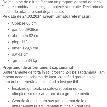
De mai bine de o luna făceam un program general de forță
în care combinam exerciții complexe și circuite. Deci primele
efecte de adaptare sunt deja trecute.
Pe data de 24.03.2014 aveam următoarele măsuri.
Coapse 60 cm
gambe 39/38cm
abdomen 82 cm
piept 112 cm
umeri 129,5 cm
gat 41 cm
greutate 84 kg
Programul de antrenament săptămânal
Antrenamente de forță în stil crossfit (2-3 pe săptămână), am
repetat aceeași schemă de lucru crescând greutatea și
numarul de repetări atunci când a fost posibil.
Încălzire generală și căteva repetări ridicări
olimpice, smuls sau aruncat cu greutate medie.
Genuflexiuni cu bara sus (am alternat de la un
antrenament la altul repetări puține cu greutate