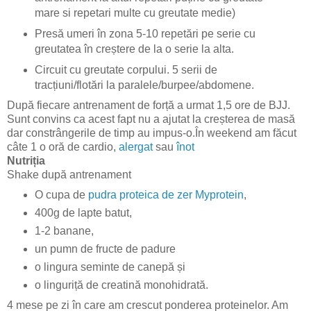
mare si repetari multe cu greutate medie)
Presă umeri în zona 5-10 repetări pe serie cu
greutatea în creștere de la o serie la alta.
Circuit cu greutate corpului. 5 serii de
tracțiuni/flotări la paralele/burpee/abdomene.
După fiecare antrenament de forță a urmat 1,5 ore de BJJ.
Sunt convins ca acest fapt nu a ajutat la creșterea de masă
dar constrângerile de timp au impus-o.În weekend am făcut
câte 1 o oră de cardio,
alergat
sau
înot
Nutriția
Shake după antrenament
O cupa de
pudra proteica de zer Myprotein
,
400g de lapte batut,
1-2 banane,
un pumn de fructe de padure
o lingura seminte de canepă și
o linguriță de creatină monohidrată.
4 mese pe zi în care am crescut ponderea proteinelor. Am