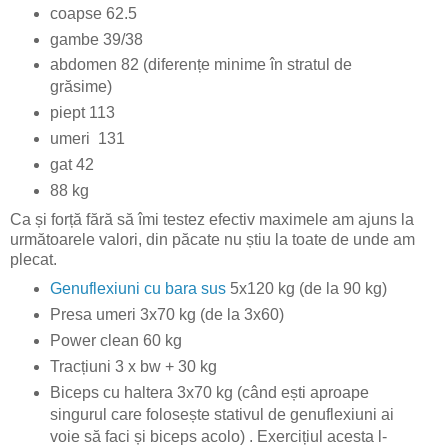
coapse 62.5
gambe 39/38
abdomen 82 (diferențe minime în stratul de
grăsime)
piept 113
umeri 131
gat 42
88 kg
Ca și forță fără să îmi testez efectiv maximele am ajuns la
următoarele valori, din păcate nu știu la toate de unde am
plecat.
Genuflexiuni cu bara sus
5x120 kg (de la 90 kg)
Presa umeri 3x70 kg (de la 3x60)
Power clean 60 kg
Tracțiuni 3 x bw + 30 kg
Biceps cu haltera 3x70 kg (când ești aproape
singurul care folosește stativul de genuflexiuni ai
voie să faci și biceps acolo) . Exercițiul acesta l-