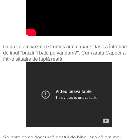
După ce am văzut ce frumos arată apare clasica întrebare
de tipul "bruzli îl bate pe vandam?". Cum arată Capoeira
într-o situație de luptă reală.
Se pare că se descurcă destul de bine, așa că am mai