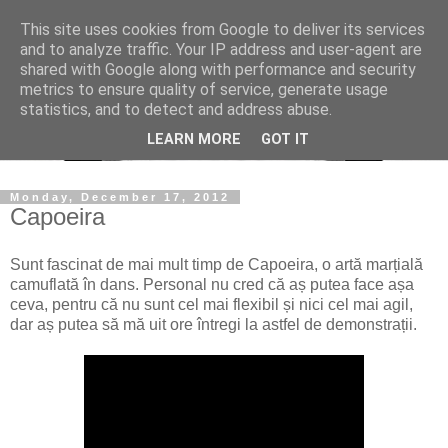
This site uses cookies from Google to deliver its services
and to analyze traffic. Your IP address and user-agent are
shared with Google along with performance and security
metrics to ensure quality of service, generate usage
statistics, and to detect and address abuse.
LEARN MORE
GOT IT
Monday, December 17, 2012
Capoeira
Sunt fascinat de mai mult timp de Capoeira, o artă marțială
camuflată în dans. Personal nu cred că aș putea face așa
ceva, pentru că nu sunt cel mai flexibil și nici cel mai agil,
dar aș putea să mă uit ore întregi la astfel de demonstrații.