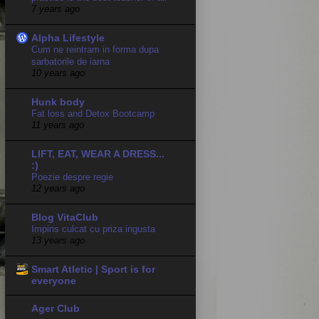
7 years ago
Alpha Lifestyle
Cum ne reintram in forma dupa
sarbatorile de iarna
10 years ago
Hunk body
Fat loss and Detox Bootcamp
11 years ago
LIFT, EAT, WEAR A DRESS...
:)
Poezie despre regie
12 years ago
Blog VitaClub
Impins culcat cu priza ingusta
13 years ago
Smart Atletic | Sport is for
everyone
Ager Club