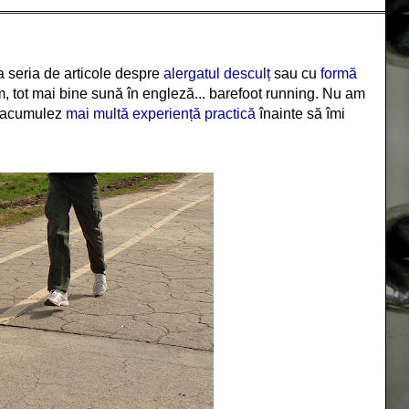
 seria de articole despre
alergatul desculț
sau cu
formă
m, tot mai bine sună în engleză... barefoot running. Nu am
să acumulez
mai multă experiență practică
înainte să îmi