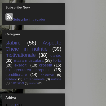
Subscribe Now
Subscribe in a reader
Categorii
slabire
(56)
Aspecte
Cheie in nutritie
(39)
motivationale
(38)
cardio
(33)
masa musculara
(29)
forta
(28)
exercitii
(18)
crossfit
(15)
cu greutatea corpului
(15)
conditionare
(14)
obiective
(9)
outdoor
(9)
antrenamente
(8)
nutritie
(6)
functional
(3)
muschi
(2)
Arhiva
►
2017
(1)