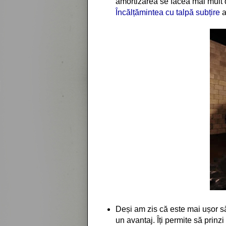
amortizarea se făcea mai mult 
Încălțămintea cu talpă subțire
a
Deși am zis că este mai ușor să
un avantaj. Îți permite să prinz