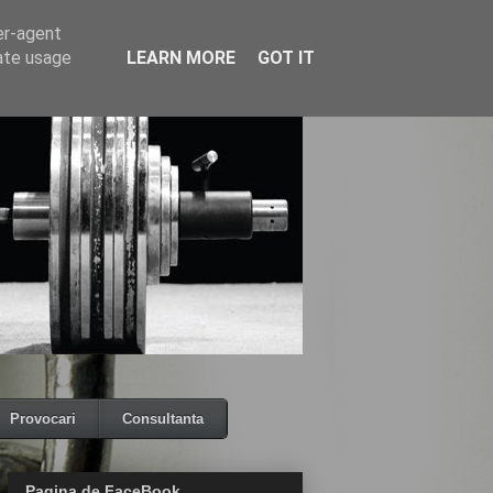
er-agent
rate usage
LEARN MORE
GOT IT
Provocari
Consultanta
Pagina de FaceBook