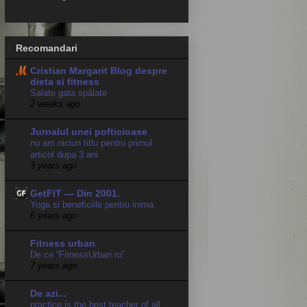
Recomandari
Cristian Margarit Blog despre
dieta si fitness
Salate gata spălate
2 weeks ago
Jurnalul unei pofticioase
nu am niciun titlu pentru primul
articol dupa 3 ani
3 years ago
GetFIT — Din 2001.
Yoga si beneficiile pentru inima
6 years ago
Fitness urban
De ce “FitnessUrban.ro”
7 years ago
De azi...
practice is the best teacher of all