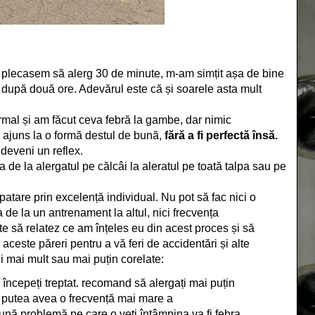
i plecasem să alerg 30 de minute, m-am simțit așa de bine
it după două ore. Adevărul este că și soarele asta mult
rmal și am făcut ceva febră la gambe, dar nimic
m ajuns la o formă destul de bună,
fără a fi perfectă însă.
deveni un reflex.
 de la alergatul pe călcâi la aleratul pe toată talpa sau pe
tare prin excelență individual. Nu pot să fac nici o
 de la un antrenament la altul, nici frecvența
te să relatez ce am înțeles eu din acest proces și să
, aceste păreri pentru a vă feri de accidentări și alte
i mai mult sau mai puțin corelate:
 începeți treptat. recomand să alergați mai puțin
a putea avea o frecvență mai mare a
ă problemă pe care o veți întâmpina va fi febra