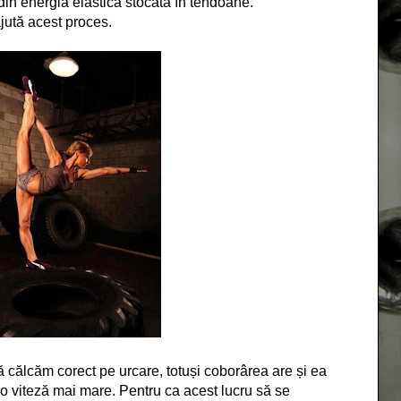
din energia elastică stocată în tendoane.
jută acest proces.
 călcăm corect pe urcare, totuși coborârea are și ea
i o viteză mai mare. Pentru ca acest lucru să se