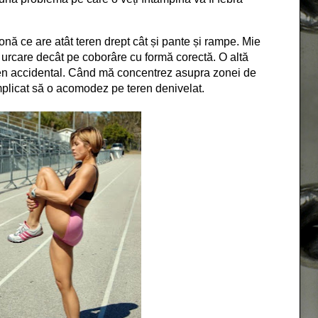
onă ce are atât teren drept cât și pante și rampe. Mie
 urcare decât pe coborâre cu formă corectă. O altă
teren accidental. Când mă concentrez asupra zonei de
plicat să o acomodez pe teren denivelat.