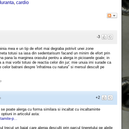
uranta
,
cardio
-3
inia mea e un tip de efort mai degraba potrivit unei zone
umeta totusi sa iasa din sedentarisum facand un minim de efort prin
 pana la marginea orasului pentru a alerga in picioarele goale; in
a a mai vorbi totusi de reactia celor din jur; mie unuia imi surade ca
celor batrani despre 'infratirea cu natura" si mersul descult pe
o
+2
o
i se poate alerga cu forma similara si incaltat cu incaltaminte
ptiuni in articolul asta:
tamite-p...
 trecut un baiat care alerga desculti prin parcul tineretului pe aleile