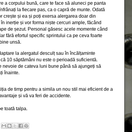
are a corpului bună, care te face să aluneci pe panta
ă înfrânați la fiecare pas, ca o capră de munte. Odată
r crește și ea și poți exersa alergarea doar din
 inerție și vor forma niște cercuri ample, făcând
oape de șezut. Personal găsesc acele momente când
ar fără efortul specific sprintului ca pe ceva foarte
 bine unsă.
aptare la alergatul desculț sau în încălțaminte
 că 10 săptămâni nu este o perioadă suficientă.
e nevoie de cateva luni bune până să ajungeți să
ți înainte.
ția de timp pentru a simila un nou stil mai eficient de a
avantaje și vă va feri de accidente.
e toată talpa.