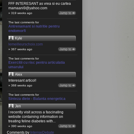
FFF INTERESANT as vrea si eu cartea
mamaani9@yahoo.com
» 319 weeks ago
The last comments for
Antrenamant si nutritie pentru
endomorfi
Kyle
lemeilleurschoix.com
» 367 weeks ago
The last comments for
Exercitii cu risc pentru articulatia
umarului
Alex
Interesant articol!
» 368 weeks ago
The last comments for
Sinteza diete - Balanta energetica
Jen
I recently visit across a fascinating
website containing information on
treating feline diabetes with...
» 390 weeks ago
Comments by
IntenseDebate