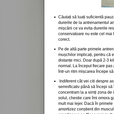
Căutați să luați suficientă pau
durerile de la antrenamentul ant
mișcării ce va evita durerile r
conservatoare nu este cel mai 
corect.
Pe de altă parte primele antre
mușchilor implicați, pentru că 
distanțe mici. Doar după 2-3 ki
normal. La început fiecare pas p
într-un ritm mișcarea începe să 
Indiferent cât vei citi despre a
semnificativ până să începi să 
concentram la a simți zona de i
solul, chestie care îmi omora 
mult mai lejer. Dacă în primel
amortizez conștient din muscula