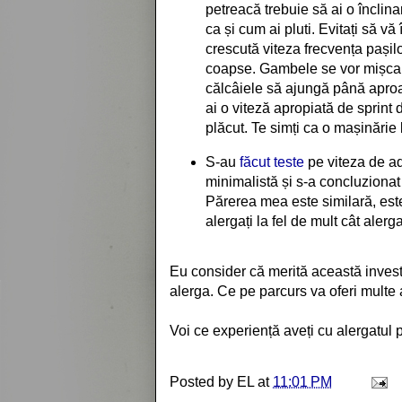
petreacă trebuie să ai o înclin
ca și cum ai pluti. Evitați să v
crescută viteza frecvența pașilo
coapse. Gambele se vor mișca în
călcâiele să ajungă până apr
ai o viteză apropiată de sprint d
plăcut. Te simți ca o mașinărie
S-au
făcut teste
pe viteza de ad
minimalistă și s-a concluzionat
Părerea mea este similară, est
alergați la fel de mult cât alerga
Eu consider că merită această investi
alerga. Ce pe parcurs va oferi multe 
Voi ce experiență aveți cu alergatul p
Posted by
EL
at
11:01 PM