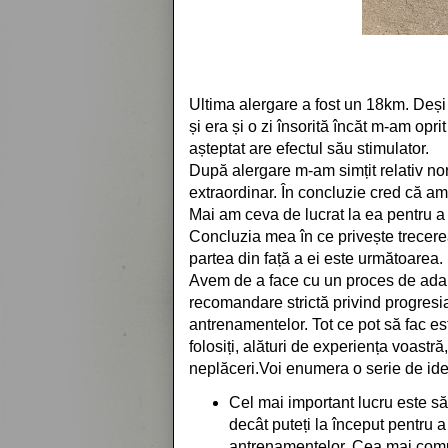
Ultima alergare a fost un 18km. Deș
și era și o zi însorită încăt m-am opr
așteptat are efectul său stimulator.
După alergare m-am simțit relativ no
extraordinar. În concluzie cred că a
Mai am ceva de lucrat la ea pentru a 
Concluzia mea în ce privește trecerea
partea din față a ei este următoarea.
Avem de a face cu un proces de adapa
recomandare strictă privind progresia
antrenamentelor. Tot ce pot să fac es
folosiți, alături de experiența voastră
neplăceri.Voi enumera o serie de ide
Cel mai important lucru este să
decât puteți la început pentru 
antrenamentelor. Cea mai comun