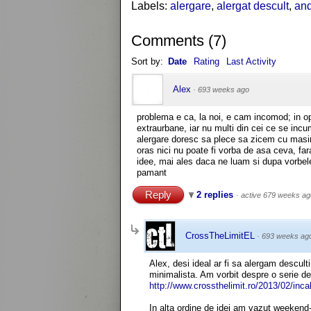
Labels:
alergare
,
alergat descult
,
and
Comments
(
7
)
Sort by:
Date
Rating
Last Activity
Alex
·
693 weeks ago
problema e ca, la noi, e cam incomod; in op
extraurbane, iar nu multi din cei ce se inc
alergare doresc sa plece sa zicem cu masina
oras nici nu poate fi vorba de asa ceva, far
idee, mai ales daca ne luam si dupa vorbele 
pamant
Reply
2 replies
·
active 679 weeks ag
CrossTheLimitEL
·
693 weeks ag
Alex, desi ideal ar fi sa alergam descult
minimalista. Am vorbit despre o serie de o
http://www.crossthelimit.ro/2013/02/incal
In alta ordine de idei am vazut weekend-ul