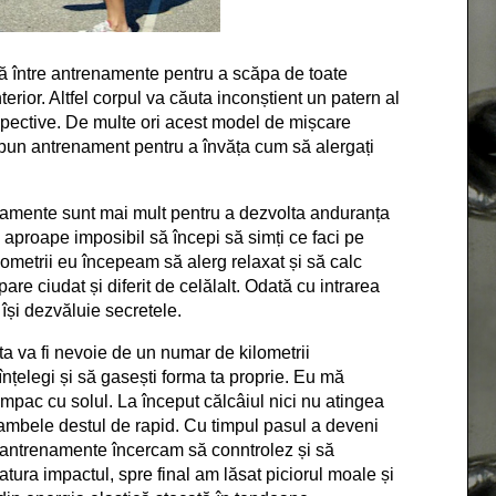
ză între antrenamente pentru a scăpa de toate
erior. Altfel corpul va căuta inconștient un patern al
espective. De multe ori acest model de mișcare
bun antrenament pentru a învăța cum să alergați
namente sunt mai mult pentru a dezvolta anduranța
e aproape imposibil să începi să simți ce faci pe
lometrii eu începeam să alerg relaxat și să calc
are ciudat și diferit de celălalt. Odată cu intrarea
își dezvăluie secretele.
sta va fi nevoie de un numar de kilometrii
înțelegi și să gasești forma ta proprie. Eu mă
mpac cu solul. La început călcâiul nici nu atingea
gambele destul de rapid. Cu timpul pasul a deveni
e antrenamente încercam să conntrolez și să
tura impactul, spre final am lăsat piciorul moale și