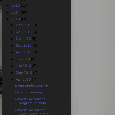
►
2015
(11)
►
2014
(33)
▼
2013
(68)
►
Dec 2013
(3)
►
Nov 2013
(6)
►
Oct 2013
(9)
►
Sep 2013
(5)
►
Aug 2013
(2)
►
Jul 2013
(6)
►
Jun 2013
(7)
►
May 2013
(2)
▼
Apr 2013
(7)
Evenimente sportive
Barefoot running
Poveste de succes -
program de forta
Poveste de succes -
masa musculara si