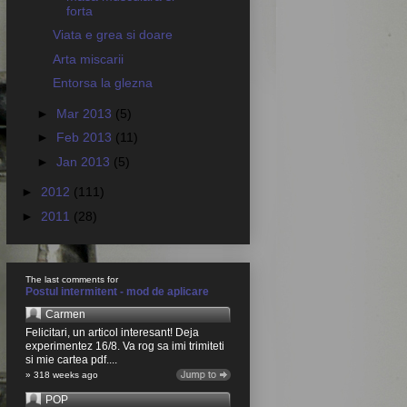
forta
Viata e grea si doare
Arta miscarii
Entorsa la glezna
►
Mar 2013
(5)
►
Feb 2013
(11)
►
Jan 2013
(5)
►
2012
(111)
►
2011
(28)
The last comments for
Postul intermitent - mod de aplicare
Carmen
Felicitari, un articol interesant! Deja
experimentez 16/8. Va rog sa imi trimiteti
si mie cartea pdf....
» 318 weeks ago
POP