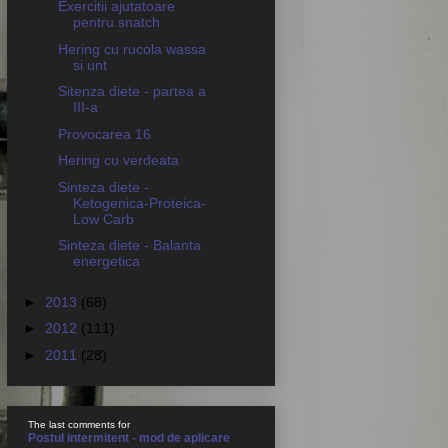
Exercitii ajutatoare
pentru snatch
Hering cu rucola wassa
si unt
Sitenza diete - partea a
III-a
Provocarea 16
Hering cu verdeata
Sinteza diete -
Ketogenica-Proteica-
Low Carb
Sinteza diete - Balanta
energetica
►
2013
(68)
►
2012
(111)
►
2011
(28)
The last comments for
Postul intermitent - mod de aplicare