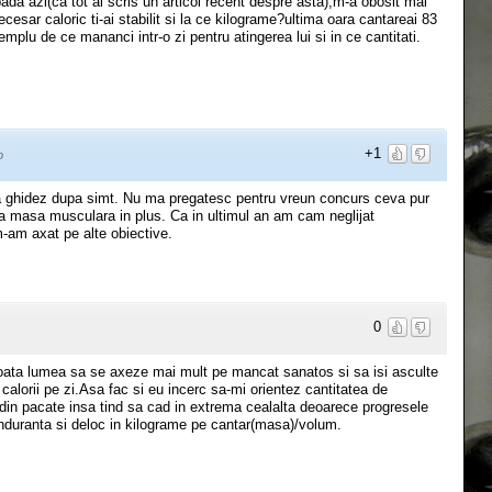
ada azi(ca tot ai scris un articol recent despre asta),m-a obosit mai
ecesar caloric ti-ai stabilit si la ce kilograme?ultima oara cantareai 83
plu de ce mananci intr-o zi pentru atingerea lui si in ce cantitati.
+1
o
ma ghidez dupa simt. Nu ma pregatesc pentru vreun concurs ceva pur
va masa musculara in plus. Ca in ultimul an am cam neglijat
am axat pe alte obiective.
0
 toata lumea sa se axeze mai mult pe mancat sanatos si sa isi asculte
calorii pe zi.Asa fac si eu incerc sa-mi orientez cantitatea de
din pacate insa tind sa cad in extrema cealalta deoarece progresele
 anduranta si deloc in kilograme pe cantar(masa)/volum.