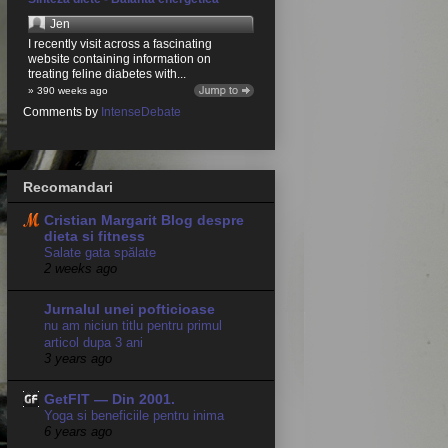
Jen
I recently visit across a fascinating
website containing information on
treating feline diabetes with...
» 390 weeks ago
Comments by
IntenseDebate
Recomandari
Cristian Margarit Blog despre
dieta si fitness
Salate gata spălate
2 weeks ago
Jurnalul unei pofticioase
nu am niciun titlu pentru primul
articol dupa 3 ani
3 years ago
GetFIT — Din 2001.
Yoga si beneficiile pentru inima
6 years ago