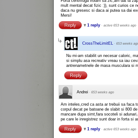
Forta centrifuga voiam sa zic,am dat la zap
mult mental decat fizic :)), sunt curios ce n
daca nu gresesc si daca ai putea sa dai exem
Mersi!
Reply
1 reply
·
active 653 weeks ago
CrossTheLimitEL
·
653 weeks ag
Nu mi-am stabilit un necesar caloric, 
si simplu asa recreativ vreau sa iau ce
antrenametnele de masa musculara si m-
Reply
Andrei
·
653 weeks ago
Am inteles,cred ca asta ar trebuii sa faca
corpul decat pe batoane de slabit si 800 de 
mancare dupa simt,fara socoteli si adunari,
pe care le inregistrez sunt doar in forta si
Reply
1 reply
·
active 653 weeks ago