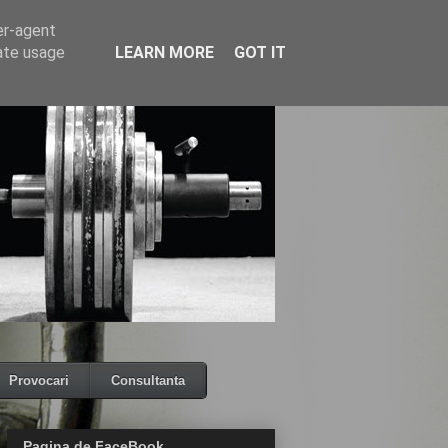
er-agent
rate usage
LEARN MORE
GOT IT
Provocari
Consultanta
Pagina de FaceBook