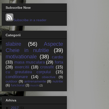
Subscribe Now
Subscribe in a reader
Categorii
slabire
(56)
Aspecte
Cheie in nutritie
(39)
motivationale
(38)
cardio
(33)
masa musculara
(29)
forta
(28)
exercitii
(18)
crossfit
(15)
cu greutatea corpului
(15)
conditionare
(14)
obiective
(9)
outdoor
(9)
antrenamente
(8)
nutritie
(6)
functional
(3)
muschi
(2)
Arhiva
►
2017
(1)