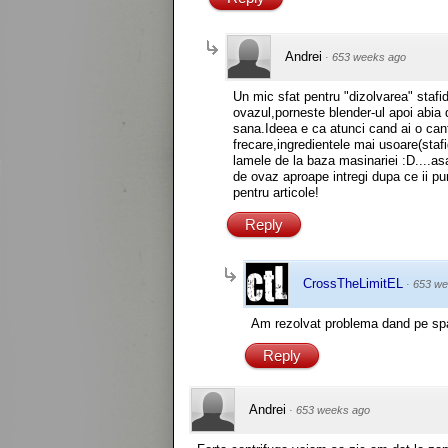
Andrei
·
653 weeks ago
Un mic sfat pentru "dizolvarea" staf
ovazul,porneste blender-ul apoi abia
sana.Ideea e ca atunci cand ai o canti
frecare,ingredientele mai usoare(stafi
lamele de la baza masinariei :D....as
de ovaz aproape intregi dupa ce ii pu
pentru articole!
Reply
CrossTheLimitEL
·
653 we
Am rezolvat problema dand pe spart
Reply
Andrei
·
653 weeks ago