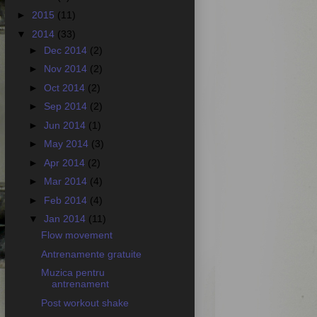
►
2015
(11)
▼
2014
(33)
►
Dec 2014
(2)
►
Nov 2014
(2)
►
Oct 2014
(2)
►
Sep 2014
(2)
►
Jun 2014
(1)
►
May 2014
(3)
►
Apr 2014
(2)
►
Mar 2014
(4)
►
Feb 2014
(4)
▼
Jan 2014
(11)
Flow movement
Antrenamente gratuite
Muzica pentru
antrenament
Post workout shake