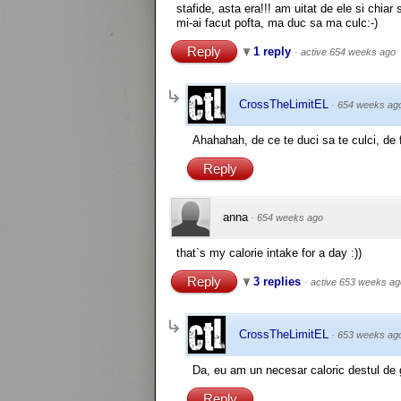
stafide, asta era!!! am uitat de ele si chiar
mi-ai facut pofta, ma duc sa ma culc:-)
Reply
1 reply
·
active 654 weeks ago
CrossTheLimitEL
·
654 weeks ag
Ahahahah, de ce te duci sa te culci, de f
Reply
anna
·
654 weeks ago
that`s my calorie intake for a day :))
Reply
3 replies
·
active 653 weeks ag
CrossTheLimitEL
·
653 weeks ag
Da, eu am un necesar caloric destul de
Reply