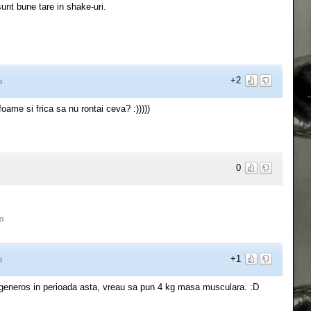
 sunt bune tare in shake-uri.
+2
o
oame si frica sa nu rontai ceva? :)))))
0
o
+1
o
 generos in perioada asta, vreau sa pun 4 kg masa musculara. :D