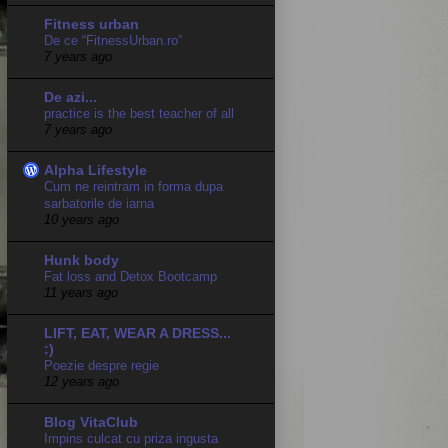
Fitness urban
De ce “FitnessUrban.ro”
7 years ago
De azi...
practice is the best teacher of all
7 years ago
Alpha Lifestyle
Cum ne reintram in forma dupa
sarbatorile de iarna
10 years ago
Hunk body
Fat loss and Detox Bootcamp
11 years ago
LIFT, EAT, WEAR A DRESS...
:)
Poezie despre regie
12 years ago
Blog VitaClub
Impins culcat cu priza ingusta