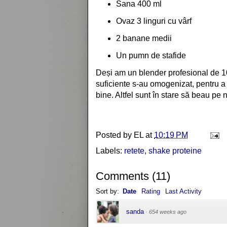
Sana 400 ml
Ovaz 3 linguri cu vârf
2 banane medii
Un pumn de stafide
Deși am un blender profesional de 1
suficiente s-au omogenizat, pentru a
bine. Altfel sunt în stare să beau pe 
Posted by
EL
at
10:19 PM
Labels:
retete
,
shake proteine
Comments
(
11
)
Sort by:
Date
Rating
Last Activity
sanda
·
654 weeks ago