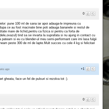
0
idelor: pune 100 ml de sana iar apoi adauga-le impreuna cu
 dupa ce au fost macinate bine poti adauga bananele si restul de
tate mare de lichid,pentru ca fizica si pentru ca forta de
dele,ovazul) tind sa se invarta la suprafata si nu ajung in contact cu
a pateam si eu cu blender-ul meu semi-performant care imi lasa fulgii
neam peste 300 de ml de lapte.Mult succes cu cele 4 kg si felicitari
+1
eks ago
 gheata, face un fel de pulsuri si rezolva tot :).
0