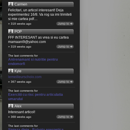
Carmen
Felicitari, un articol interesant! Deja
experimentez 16/8. Va rog sa imi trimiteti
si mie cartea pdf....
» 318 weeks ago
POP
FFF INTERESANT as vrea si eu cartea
mamaani9@yahoo.com
» 319 weeks ago
The last comments for
Antrenamant si nutritie pentru
endomorfi
Kyle
lemeilleurschoix.com
» 367 weeks ago
The last comments for
Exercitii cu risc pentru articulatia
umarului
Alex
Interesant articol!
» 368 weeks ago
The last comments for
Sinteza diete - Balanta energetica