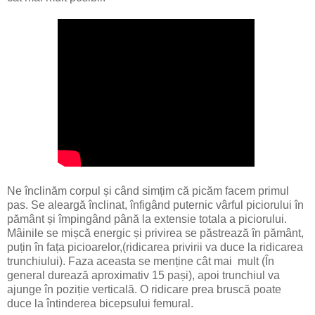
Ne înclinăm corpul și când simțim că picăm facem primul
pas. Se aleargă înclinat, înfigând puternic vârful piciorului în
pământ și împingând până la extensie totala a piciorului.
Mâinile se mișcă energic și privirea se păstrează în pământ,
puțin în fața picioarelor,(ridicarea privirii va duce la ridicarea
trunchiului). Faza aceasta se menține cât mai mult (În
general durează aproximativ 15 pași), apoi trunchiul va
ajunge în poziție verticală. O ridicare prea bruscă poate
duce la întinderea bicepsului femural.