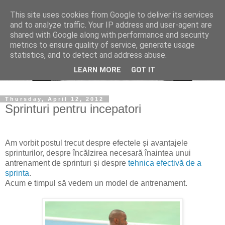
This site uses cookies from Google to deliver its services
and to analyze traffic. Your IP address and user-agent are
shared with Google along with performance and security
metrics to ensure quality of service, generate usage
statistics, and to detect and address abuse.
LEARN MORE
GOT IT
Thursday, April 12, 2012
Sprinturi pentru incepatori
Am vorbit postul trecut despre
efectele și avantajele
sprinturi
lor, despre încălzirea necesară înaintea unui
antrenament de sprinturi și despre
tehnica efectivă de a
sprinta
.
Acum e timpul să vedem un model de antrenament.