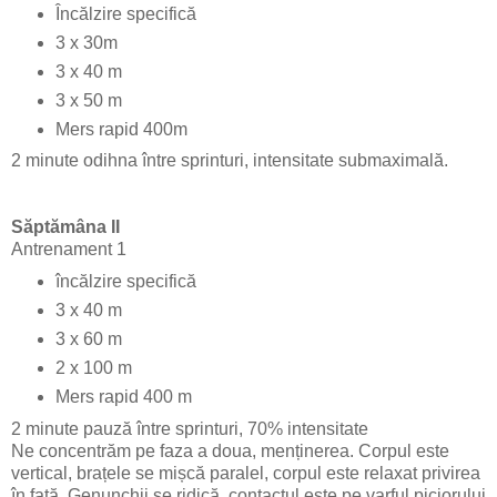
Încălzire specifică
3 x 30m
3 x 40 m
3 x 50 m
Mers rapid 400m
2 minute odihna între sprinturi, intensitate submaximală.
Săptămâna II
Antrenament 1
încălzire specifică
3 x 40 m
3 x 60 m
2 x 100 m
Mers rapid 400 m
2 minute pauză între sprinturi, 70% intensitate
Ne concentrăm pe faza a doua, menținerea. Corpul este
vertical, brațele se mișcă paralel, corpul este relaxat privirea
în față. Genunchii se ridică, contactul este pe varful piciorului